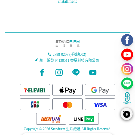
installment
2788-0207 (手機加02)
統一編號 94130511 益旻科技有限公司
Facebook page
Instagram page
Line page
Youtube page
0
Copyright © 2026 Standfirm 生活嚴選 All Rights Reserved.
Powered by
BVSHOP
.