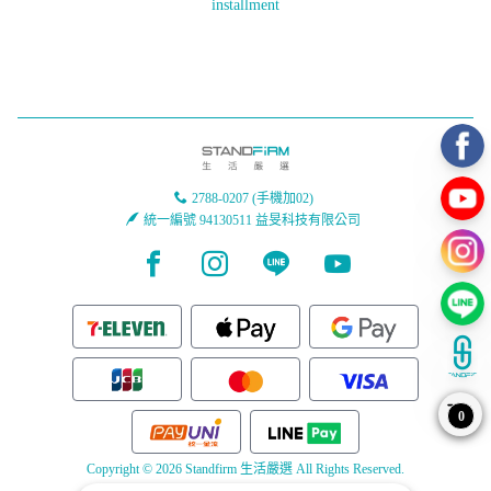
installment
2788-0207 (手機加02)
統一編號 94130511 益旻科技有限公司
Facebook page
Instagram page
Line page
Youtube page
0
Copyright © 2026 Standfirm 生活嚴選 All Rights Reserved.
Powered by
BVSHOP
.