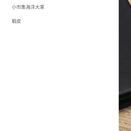
-
iPhone 17Air (單眼)
兒童教育
小市集海洋大軍
藻作坊
-
森日禮
-
iPhone 17 Pro (三眼)
香氛
聯名
蝦皮
-
兒女
-
iPhone 17 ProMax
(三眼)
-
勇氣雜貨店
MagSafe 配件
Thinkthing Studio
手機殼
充電 ⧸ 線材
行動電源
保護貼
平板相關