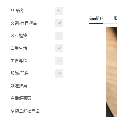
品牌館
商品描述
BACKBONE
文創⧸福音禮品
Befanty 美學進行式
書籍⧸經文卡
３Ｃ週邊
Gramas
卡片⧸明信片
Apple Watch
日用生活
Otterbox
筆記本
Google Pixel 系列
生活家居
美食專區
Travelmall
福音品牌
iPhone 系列
佈置 ⧸ 擺設
伴手禮
服飾⧸配件
PanzerGlass
-
JinchaGod
iPhone 17 新機專區
清潔用品
沖泡
UROTEK 優諾克
運動服飾
-
tsiokhok 就好
嚴選推薦
-
大禮包專區
馬克杯 ⧸ 水杯
便利調理包
海濤客
背包 ⧸ 提袋
-
日光實驗室
-
iPhone 17 配件類
直播優惠區
嬰 ⧸ 幼兒相關
零食點心
JC 科技
內著
-
胖手收
-
iPhone 17 （二眼)
購物金好禮專區
旅行
醬料
-
胖耶日記