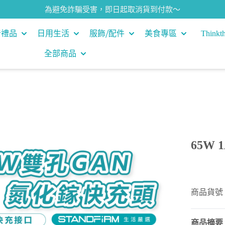
為避免詐騙受害，即日起取消貨到付款～
音禮品
日用生活
服飾⧸配件
美食專區
Thinkth
全部商品
65W 
商品貨號：
商品摘要