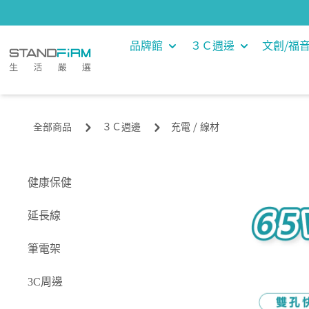
品牌館
３Ｃ週邊
文創⧸福
全部商品
３Ｃ週邊
充電 ⧸ 線材
健康保健
延長線
筆電架
3C周邊